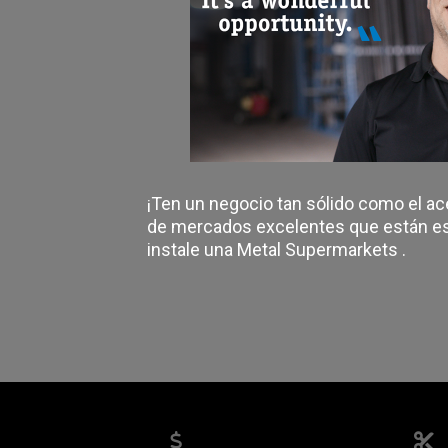
¡Ten un negocio tan sólido como el ac
de mercados excelentes que están e
instale una Metal Supermarkets .