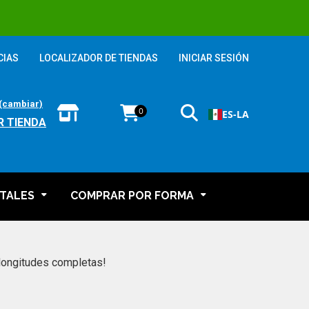
CIAS
LOCALIZADOR DE TIENDAS
INICIAR SESIÓN
(cambiar)
0
ES-LA
R TIENDA
TALES
COMPRAR POR FORMA
longitudes completas!