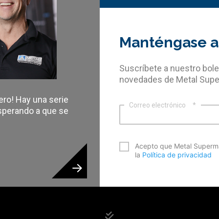
Manténgase al
Suscríbete a nuestro bole
novedades de Metal Supe
ero! Hay una serie
Correo electrónico
*
sperando a que se
*
Acepto que Metal Superma
la
Política de privacidad
CAPTCHA