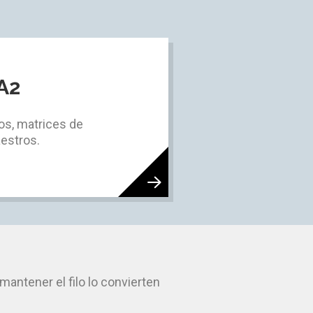
A2
los, matrices de
aestros.
mantener el filo lo convierten