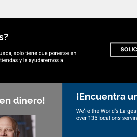
s?
SOLI
busca, solo tiene que ponerse en
tiendas y le ayudaremos a
¡Encuentra un
 en dinero!
We're the World's Largest
over 135 locations servi