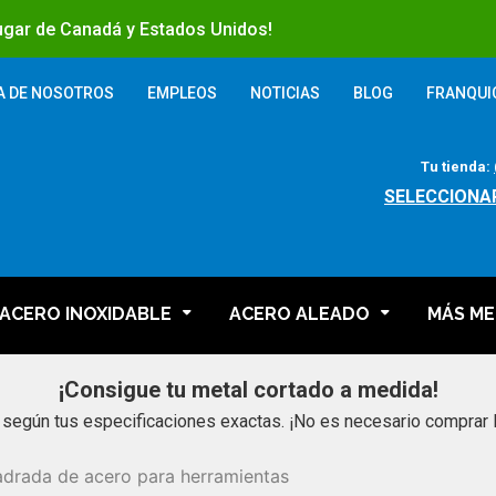
lugar de Canadá y Estados Unidos!
A DE NOSOTROS
EMPLEOS
NOTICIAS
BLOG
FRANQUI
Tu tienda:
SELECCIONA
ACERO INOXIDABLE
ACERO ALEADO
MÁS ME
¡Consigue tu metal cortado a medida!
 según tus especificaciones exactas. ¡No es necesario comprar 
adrada de acero para herramientas