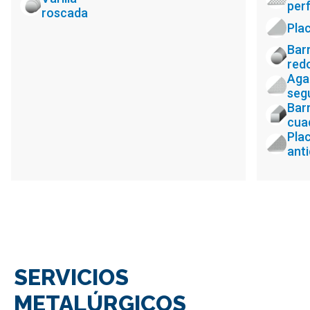
per
roscada
Pla
Bar
red
Aga
seg
Bar
cua
Pla
anti
SERVICIOS
METALÚRGICOS