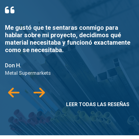
Me gustó que te sentaras conmigo para
E
hablar sobre mi proyecto, decidimos qué
r
material necesitaba y funcionó exactamente
como se necesitaba.
J
M
Don H.
Metal Supermarkets
LEER TODAS LAS RESEÑAS