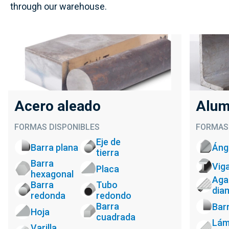
through our warehouse.
Acero aleado
Alum
FORMAS DISPONIBLES
FORMAS 
Eje de
Barra plana
Áng
tierra
Barra
Vig
Placa
hexagonal
Aga
Barra
Tubo
dia
redonda
redondo
Barra
Bar
Hoja
cuadrada
Lám
Varilla