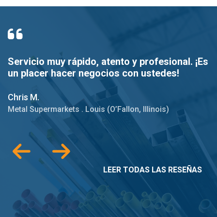
Servicio muy rápido, atento y profesional. ¡Es
P
un placer hacer negocios con ustedes!
v
s
Chris M.
P
Metal Supermarkets . Louis (O’Fallon, Illinois)
Me
LEER TODAS LAS RESEÑAS