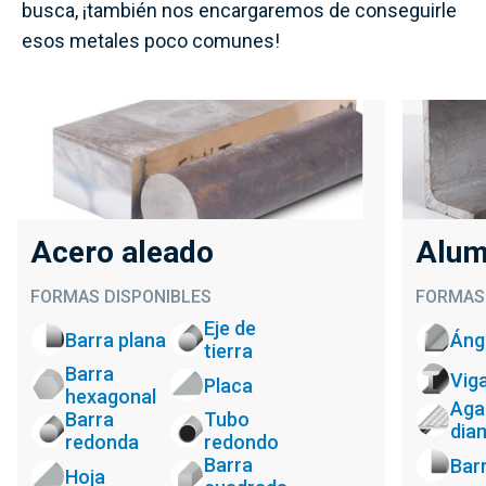
busca, ¡también nos encargaremos de conseguirle
esos metales poco comunes!
Acero aleado
Alum
FORMAS DISPONIBLES
FORMAS 
Eje de
Barra plana
Áng
tierra
Barra
Vig
Placa
hexagonal
Aga
Barra
Tubo
dia
redonda
redondo
Barra
Bar
Hoja