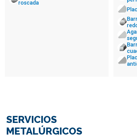
roscada
Pla
Bar
red
Aga
seg
Bar
cua
Pla
anti
SERVICIOS
METALÚRGICOS