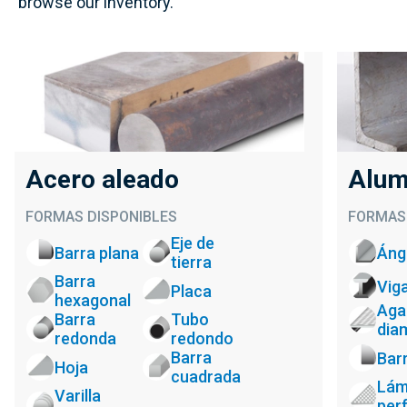
browse our inventory.
Acero aleado
Alum
FORMAS DISPONIBLES
FORMAS 
Eje de
Barra plana
Áng
tierra
Barra
Vig
Placa
hexagonal
Aga
Barra
Tubo
dia
redonda
redondo
Barra
Bar
Hoja
cuadrada
Lám
Varilla
per