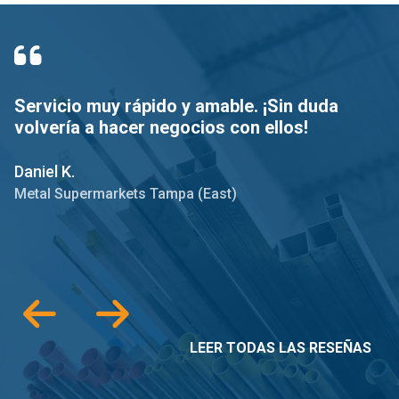
Servicio muy rápido y amable. ¡Sin duda
L
volvería a hacer negocios con ellos!
p
a
s
Daniel K.
Metal Supermarkets Tampa (East)
Br
M
LEER TODAS LAS RESEÑAS