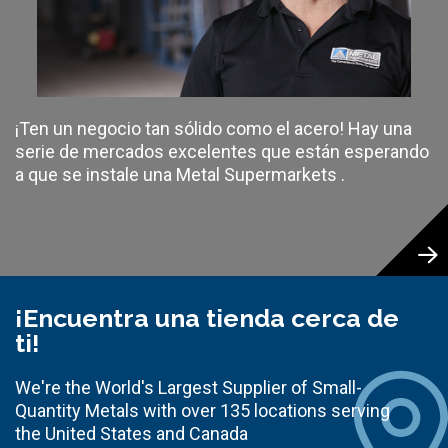
¡Ten un negocio tan sólido como el acero! Hay una
serie de mercados excelentes que están esperando
a que se instale una Metal Supermarkets .
¡Encuentra una tienda cerca de
ti!
We're the World's Largest Supplier of Small-
Quantity Metals with over 135 locations serving
the United States and Canada